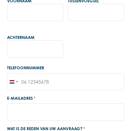
VOORNAAM
*
TUSSENVOEGSEL
ACHTERNAAM
TELEFOONNUMMER
Nederland
+31
E-MAILADRES
*
WAT IS DE REDEN VAN UW AANVRAAG?
*