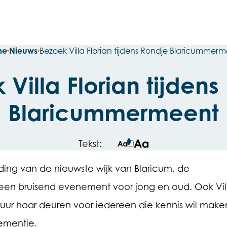
me
Nieuws
Bezoek Villa Florian tijdens Rondje Blaricummer
 Villa Florian tijdens
Blaricummermeent
Tekst:
Normale tekstgrote
Grotere tekstgrote
nding van de nieuwste wijk van Blaricum, de
een bruisend evenement voor jong en oud. Ook Vil
 uur haar deuren voor iedereen die kennis wil make
ementie.