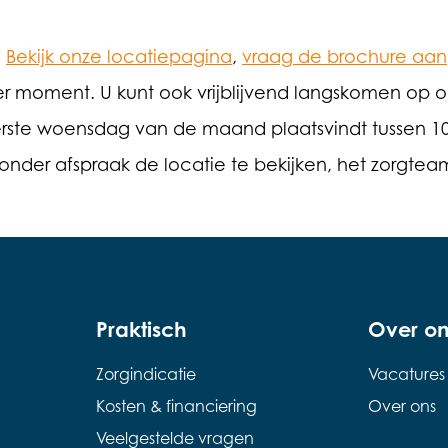
?
Bekijk onze locatiepagina
,
vraag de brochure aan
 moment. U kunt ook vrijblijvend langskomen op o
erste woensdag van de maand plaatsvindt tussen 1
onder afspraak de locatie te bekijken, het zorgtea
Praktisch
Over on
Zorgindicatie
Vacatures
Kosten & financiering
Over ons
Veelgestelde vragen