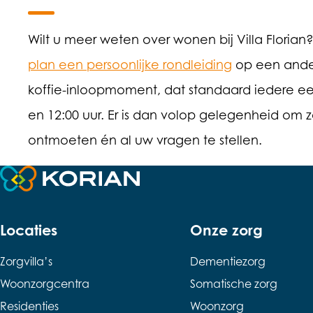
Wilt u meer weten over wonen bij Villa Florian
plan een persoonlijke rondleiding
op een ander
koffie-inloopmoment, dat standaard iedere e
en 12:00 uur. Er is dan volop gelegenheid om z
ontmoeten én al uw vragen te stellen.
Terug naar de startpagina
Locaties
Onze zorg
Zorgvilla’s
Dementiezorg
Woonzorgcentra
Somatische zorg
Residenties
Woonzorg