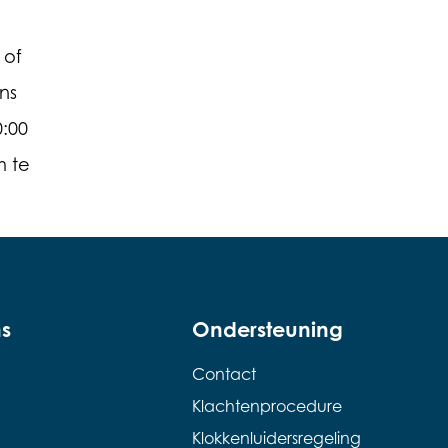
of
ns
0:00
m te
s
Ondersteuning
Contact
Klachtenprocedure
Klokkenluidersregeling