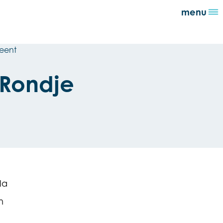
menu
meent
 Rondje
la
n