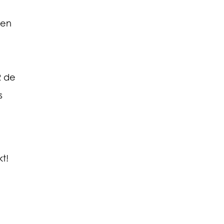
 en
2 de
s
t!