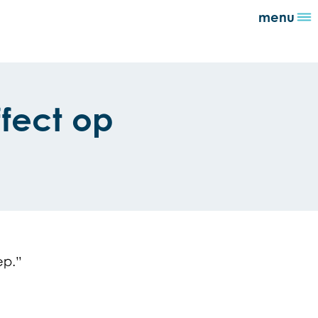
menu
n
ffect op
ep.”