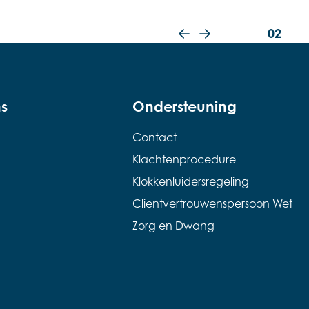
02
Vorige slide
Volgende slide
s
Ondersteuning
Contact
Klachtenprocedure
Klokkenluidersregeling
Clientvertrouwenspersoon Wet
Zorg en Dwang