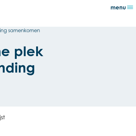
menu
inding samenkomen
me plek
inding
jst