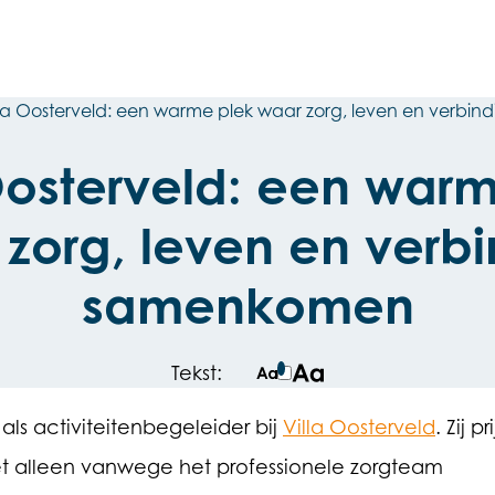
lla Oosterveld: een warme plek waar zorg, leven en verb
Oosterveld: een war
zorg, leven en verb
samenkomen
Tekst:
Normale tekstgrote
Grotere tekstgrote
als activiteitenbegeleider bij
Villa Oosterveld
. Zij pri
iet alleen vanwege het professionele zorgteam