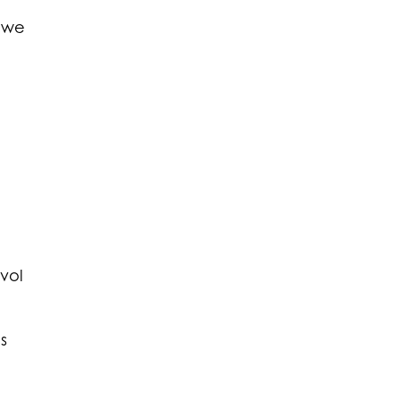
n we
vol
s