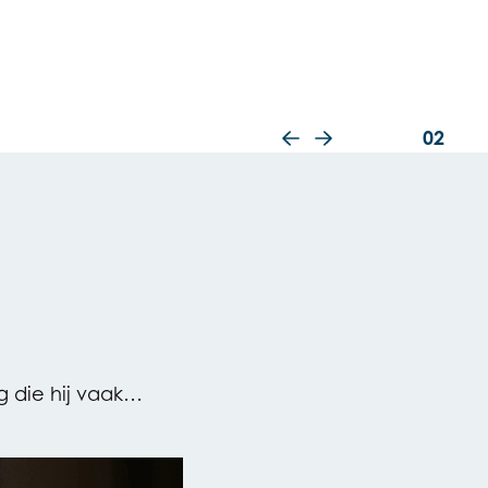
02
Vorige slide
Volgende slide
g die hij vaak…