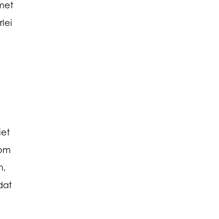
met
lei
iet
 om
n,
dat