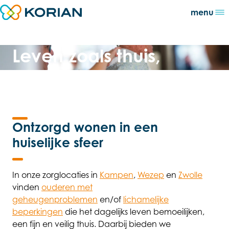
Direct naar content
menu
Terug naar de startpagina
Leven zoals thuis,
ondersteund door
passende zorg
Ontzorgd wonen in een
huiselijke sfeer
In onze zorglocaties in
Kampen
,
Wezep
en
Zwolle
vinden
ouderen met
geheugenproblemen
en/of
lichamelijke
beperkingen
die het dagelijks leven bemoeilijken,
een fijn en veilig thuis. Daarbij bieden we