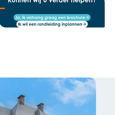
Ja, ik ontvang graag een brochure
Ik wil een rondleiding inplannen