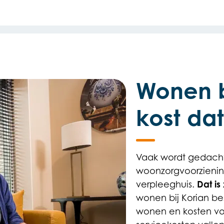
Wonen b
kost da
Vaak wordt gedacht
woonzorgvoorziening
Dat is 
verpleeghuis.
wonen bij Korian be
wonen en kosten vo