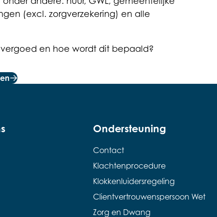
n onder andere: huur, GWL, gemeentelijke
ngen (excl. zorgverzekering) en alle
ik vergoed en hoe wordt dit bepaald?
ten
s
Ondersteuning
Contact
Klachtenprocedure
Klokkenluidersregeling
Clientvertrouwenspersoon Wet
Zorg en Dwang