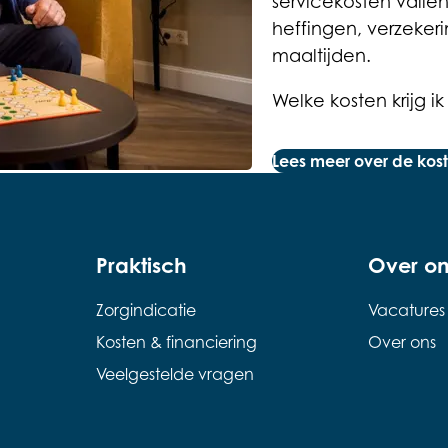
servicekosten valle
heffingen, verzekeri
maaltijden.
Welke kosten krijg 
Lees meer over de kos
Praktisch
Over on
Zorgindicatie
Vacatures
Kosten & financiering
Over ons
Veelgestelde vragen