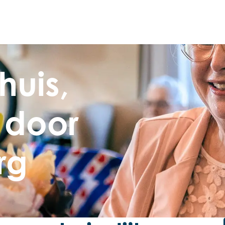
huis,
 door
rg