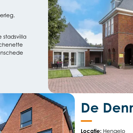
erleg.
stadsvilla
chenette
Enschede
De Den
Locatie:
Hengelo