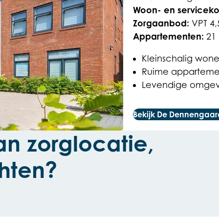
Woon- en serviceko
Zorgaanbod:
VPT 4,
Appartementen:
21
Kleinschalig won
Ruime apparteme
Levendige omgevi
Bekijk De Dennengaa
n zorglocatie,
hten?