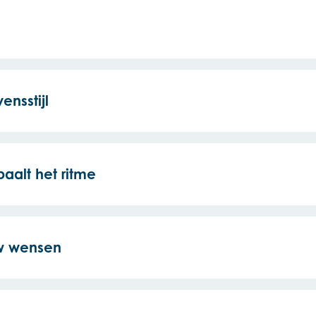
ensstijl
paalt het ritme
uw wensen