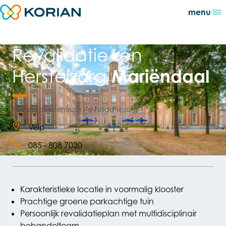
Direct naar content
menu
Terug naar de startpagina
Revalidatie- en
Mariëndaal
Herstelzorg
Open de lightbox
Revalidatiecentrum
Revalidatiezorg
Velp
085 - 808 7030
Karakteristieke locatie in voormalig klooster
Prachtige groene parkachtige tuin
Persoonlijk revalidatieplan met multidisciplinair
behandelteam