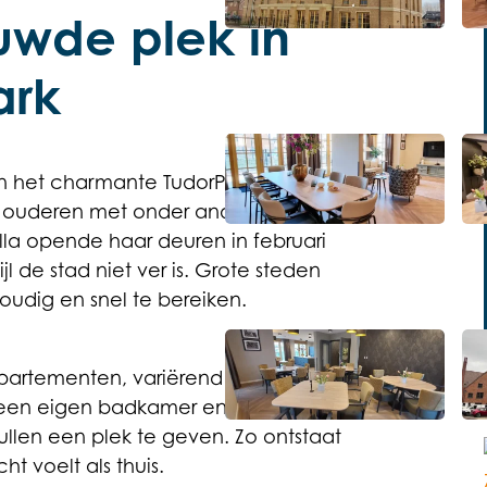
uwde plek in
ark
in het charmante TudorPark, vindt u
Open de lightbox
aar ouderen met onder andere
lla opende haar deuren in februari
l de stad niet ver is. Grote steden
oudig en snel te bereiken.
partementen, variërend in grootte
Open de lightbox
t een eigen badkamer en biedt volop
llen een plek te geven. Zo ontstaat
 voelt als thuis.