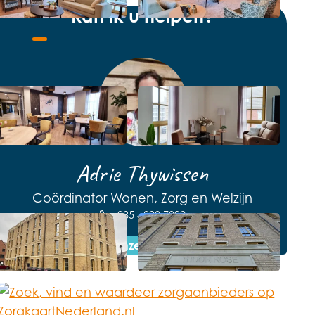
Kan ik u helpen?
Open de lightbox
Open de lightbox
Open de contact popup
Adrie Thywissen
Coördinator Wonen, Zorg en Welzijn
085 - 808 7092
Bekijk onze brochure
Open de lightbox
Open de lightbox