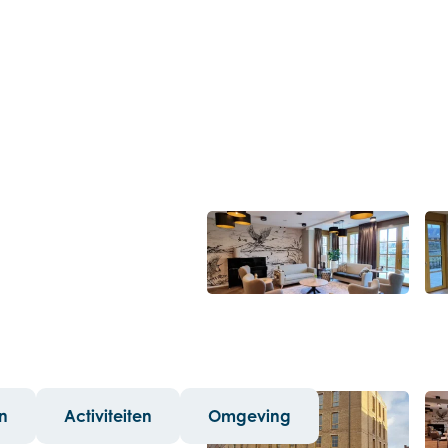
Open de lightbox
en
Activiteiten
Omgeving
Open de lightbox