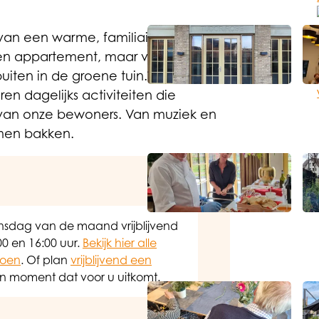
 van een warme, familiaire sfeer.
gen appartement, maar vinden ook
Open de lightbox
buiten in de groene tuin. We nemen
en dagelijks activiteiten die
n van onze bewoners. Van muziek en
men bakken.
Open de lightbox
nsdag van de maand vrijblijvend
00 en 16:00 uur.
Bekijk hier alle
doen
. Of plan
vrijblijvend een
n moment dat voor u uitkomt.
Open de lightbox