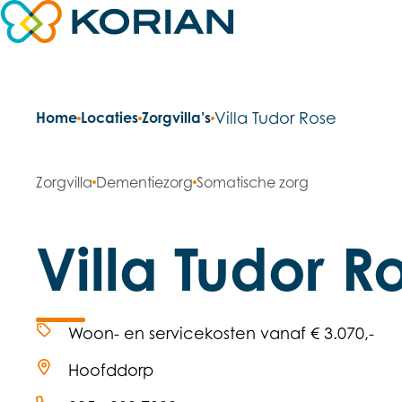
Direct naar content
Terug naar de startpagina
Home
Locaties
Zorgvilla’s
Villa Tudor Rose
Zorgvilla
Dementiezorg
Somatische zorg
Villa Tudor R
Woon- en servicekosten vanaf € 3.070,-
Hoofddorp