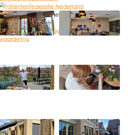
Korian Nederland
is gewaardeerd op
ZorgkaartNederland.
Open de lightbox
Open de lightbox
Bekijk alle waarderingen
of
plaats een
waardering
Open de lightbox
Open de lightbox
Open de lightbox
Open de lightbox