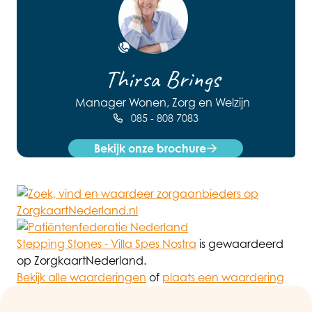
Open de contact popup
Thirsa Brings
Manager Wonen, Zorg en Welzijn
085 - 808 7083
Bekijk onze brochure
Stepping Stones - Villa Spes Nostra
is gewaardeerd
op ZorgkaartNederland.
Bekijk alle waarderingen
of
plaats een waardering