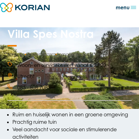
Direct naar content
menu
Terug naar de startpagina
Villa Spes Nostra
Zorgvilla
Dementiezorg
Somatische zorg
Woon- en servicekosten vanaf € 2.820,-
Open de lightbox
Utrecht
085 - 808 7083
Ruim en huiselijk wonen in een groene omgeving
Prachtig ruime tuin
Veel aandacht voor sociale en stimulerende
activiteiten